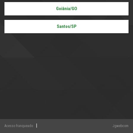
Goiânia/GO
Santos/SP
|
Acesso franqueado
Jgwebcom